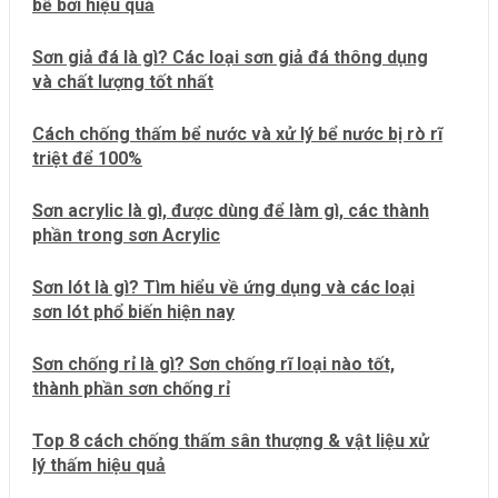
bể bơi hiệu quả
Sơn giả đá là gì? Các loại sơn giả đá thông dụng
và chất lượng tốt nhất
Cách chống thấm bể nước và xử lý bể nước bị rò rĩ
triệt để 100%
Sơn acrylic là gì, được dùng để làm gì, các thành
phần trong sơn Acrylic
Sơn lót là gì? Tìm hiểu về ứng dụng và các loại
sơn lót phổ biến hiện nay
Sơn chống rỉ là gì? Sơn chống rĩ loại nào tốt,
thành phần sơn chống rỉ
Top 8 cách chống thấm sân thượng & vật liệu xử
lý thấm hiệu quả