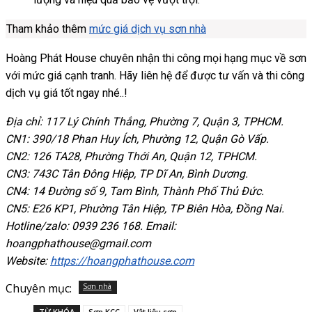
Tham khảo thêm
mức giá dịch vụ sơn nhà
Hoàng Phát House chuyên nhận thi công mọi hạng mục về sơn
với mức giá cạnh tranh. Hãy liên hệ để được tư vấn và thi công
dịch vụ giá tốt ngay nhé..!
Địa chỉ: 117 Lý Chính Thắng, Phường 7, Quận 3, TPHCM.
CN1: 390/18 Phan Huy Ích, Phường 12, Quận Gò Vấp.
CN2: 126 TA28, Phường Thới An, Quận 12, TPHCM.
CN3: 743C Tân Đông Hiệp, TP Dĩ An, Bình Dương.
CN4: 14 Đường số 9, Tam Bình, Thành Phố Thủ Đức.
CN5: E26 KP1, Phường Tân Hiệp, TP Biên Hòa, Đồng Nai.
Hotline/zalo: 0939 236 168. Email:
hoangphathouse@gmail.com
Website:
https://hoangphathouse.com
Chuyên mục:
Sơn nhà
TỪ KHÓA
Sơn KCC
Vật liệu sơn