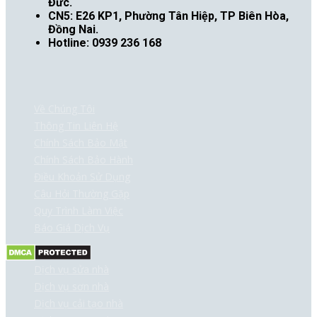
Đức.
CN5: E26 KP1, Phường Tân Hiệp, TP Biên Hòa,
Đồng Nai.
Hotline: 0939 236 168
Về Chúng Tôi
Thông Tin Liên Hệ
Chính Sách Bảo Mật
Chính Sách Bảo Hành
Điều Khoản Sử Dụng
Câu Hỏi Thường Gặp
Quy Trình Làm Việc
Báo Giá Dịch Vụ
Dịch vụ sửa nhà
Dịch vụ sơn nhà
Dịch vụ cải tạo nhà