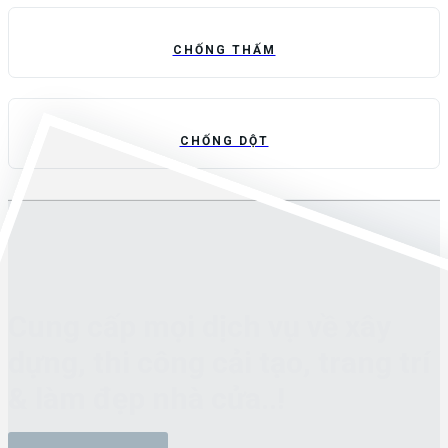
CHỐNG THẤM
CHỐNG DỘT
Cung cấp mọi dịch vụ về xây
dựng, thi công cải tạo, trang trí
& làm đẹp nhà cửa..!