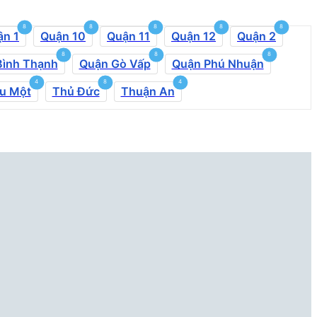
8
8
8
8
8
ận 1
Quận 10
Quận 11
Quận 12
Quận 2
8
8
8
Bình Thạnh
Quận Gò Vấp
Quận Phú Nhuận
4
8
4
u Một
Thủ Đức
Thuận An