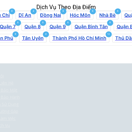
Dịch Vụ Theo Địa Điểm
8
4
8
8
8
 Chi
Dĩ An
Đồng Nai
Hóc Môn
Nhà Bè
Qu
8
8
8
8
Quận 7
Quận 8
Quận 9
Quận Bình Tân
Quận 
8
4
12
n Phú
Tân Uyên
Thành Phố Hồ Chí Minh
Thủ Dầ
ôi
Liên Hệ
h Bảo Mật
h Bảo Hành
n Sử Dụng
hường Gặp
Làm Việc
ch Vụ