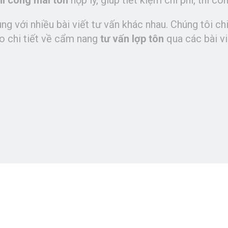
hi công mái tôn
hợp lý, giúp tiết kiệm chi phí, thi cô
g với nhiều bài viết tư vấn khác nhau. Chúng tôi chia
o chi tiết về cẩm nang
tư vấn lợp tôn
qua các bài vi
Cải tạo nhà
Chống dột
Chống thấm
Sơn nhà
Sửa nhà