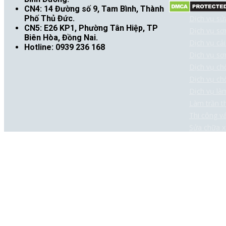
CN4: 14 Đường số 9, Tam Bình, Thành
Dịch vụ sử
Phố Thủ Đức.
CN5: E26 KP1, Phường Tân Hiệp, TP
Dịch vụ sơ
Biên Hòa, Đồng Nai.
Dịch vụ cải
Hotline: 0939 236 168
Dịch vụ sơ
Dịch vụ ch
Dịch vụ ch
Dịch vụ là
Làm trần t
Thi công v
Sửa chữa x