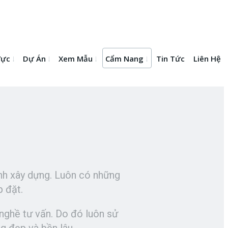
Vực
Dự Án
Xem Mẫu
Cẩm Nang
Tin Tức
Liên Hệ
nh xây dựng. Luôn có những
p đặt.
nghề tư vấn. Do đó luôn sử