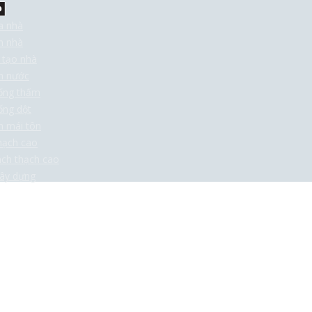
a nhà
n nhà
 tạo nhà
n nước
ống thấm
ống dột
m mái tôn
hạch cao
ách thạch cao
ây dựng