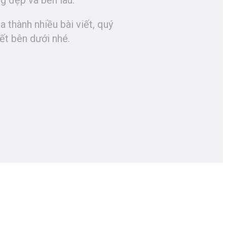
ng đẹp và bền lâu.
 thành nhiều bài viết, quý
ết bên dưới nhé.