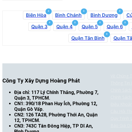
4
8
8
Biên Hòa
Bình Chánh
Bình Dương
Củ
8
8
8
8
Quận 3
Quận 4
Quận 5
Quận 6
8
Quận Tân Bình
Quận Tâ
Về Chúng T
Công Ty Xây Dựng Hoàng Phát
Thông Tin 
Chính Sác
Địa chỉ: 117 Lý Chính Thắng, Phường 7,
Chính Sác
Quận 3, TPHCM.
CN1: 390/18 Phan Huy Ích, Phường 12,
Điều Khoả
Quận Gò Vấp.
Câu Hỏi T
CN2: 126 TA28, Phường Thới An, Quận
Quy Trình 
12, TPHCM.
Báo Giá Dị
CN3: 743C Tân Đông Hiệp, TP Dĩ An,
Bình Dương.